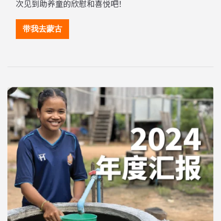
次见到助养童的欣慰和喜悦吧！
带我去蒙古