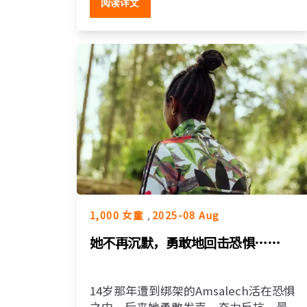
阅读详文
1,000 女童
,
2025-08 Aug
她不再沉默，勇敢地回击恐惧……
14岁那年遭到绑架的Amsalech活在恐惧
之中，后来她勇敢发声、奋力反抗，最